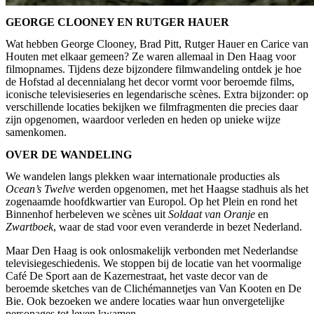
GEORGE CLOONEY EN RUTGER HAUER
Wat hebben George Clooney, Brad Pitt, Rutger Hauer en Carice van
Houten met elkaar gemeen? Ze waren allemaal in Den Haag voor
filmopnames. Tijdens deze bijzondere filmwandeling ontdek je hoe
de Hofstad al decennialang het decor vormt voor beroemde films,
iconische televisieseries en legendarische scènes. Extra bijzonder: op
verschillende locaties bekijken we filmfragmenten die precies daar
zijn opgenomen, waardoor verleden en heden op unieke wijze
samenkomen.
OVER DE WANDELING
We wandelen langs plekken waar internationale producties als
Ocean’s Twelve
werden opgenomen, met het Haagse stadhuis als het
zogenaamde hoofdkwartier van Europol. Op het Plein en rond het
Binnenhof herbeleven we scènes uit
Soldaat van Oranje
en
Zwartboek
, waar de stad voor even veranderde in bezet Nederland.
Maar Den Haag is ook onlosmakelijk verbonden met Nederlandse
televisiegeschiedenis. We stoppen bij de locatie van het voormalige
Café De Sport aan de Kazernestraat, het vaste decor van de
beroemde sketches van de Clichémannetjes van Van Kooten en De
Bie. Ook bezoeken we andere locaties waar hun onvergetelijke
personages tot leven kwamen.