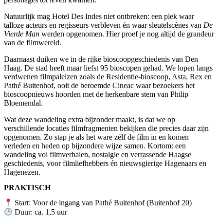
Natuurlijk mag Hotel Des Indes niet ontbreken: een plek waar
talloze acteurs en regisseurs verbleven én waar sleutelscènes van
De
Vierde Man
werden opgenomen. Hier proef je nog altijd de grandeur
van de filmwereld.
Daarnaast duiken we in de rijke bioscoopgeschiedenis van Den
Haag. De stad heeft maar liefst 95 bioscopen gehad. We lopen langs
verdwenen filmpaleizen zoals de Residentie-bioscoop, Asta, Rex en
Pathé Buitenhof, ooit de beroemde Cineac waar bezoekers het
bioscoopnieuws hoorden met de herkenbare stem van Philip
Bloemendal.
Wat deze wandeling extra bijzonder maakt, is dat we op
verschillende locaties filmfragmenten bekijken die precies daar zijn
opgenomen. Zo stap je als het ware zélf de film in en komen
verleden en heden op bijzondere wijze samen. Kortom: een
wandeling vol filmverhalen, nostalgie en verrassende Haagse
geschiedenis, voor filmliefhebbers én nieuwsgierige Hagenaars en
Hagenezen.
PRAKTISCH
Start: Voor de ingang van Pathé Buitenhof (Buitenhof 20)
Duur: ca. 1,5 uur