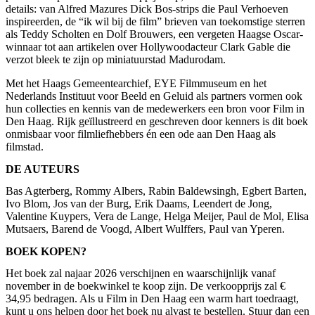
details: van Alfred Mazures Dick Bos-strips die Paul Verhoeven
inspireerden, de “ik wil bij de film” brieven van toekomstige sterren
als Teddy Scholten en Dolf Brouwers, een vergeten Haagse Oscar-
winnaar tot aan artikelen over Hollywoodacteur Clark Gable die
verzot bleek te zijn op miniatuurstad Madurodam.
Met het Haags Gemeentearchief, EYE Filmmuseum en het
Nederlands Instituut voor Beeld en Geluid als partners vormen ook
hun collecties en kennis van de medewerkers een bron voor Film in
Den Haag. Rijk geïllustreerd en geschreven door kenners is dit boek
onmisbaar voor filmliefhebbers én een ode aan Den Haag als
filmstad.
DE AUTEURS
Bas Agterberg, Rommy Albers, Rabin Baldewsingh, Egbert Barten,
Ivo Blom, Jos van der Burg, Erik Daams, Leendert de Jong,
Valentine Kuypers, Vera de Lange, Helga Meijer, Paul de Mol, Elisa
Mutsaers, Barend de Voogd, Albert Wulffers, Paul van Yperen.
BOEK KOPEN?
Het boek zal najaar 2026 verschijnen en waarschijnlijk vanaf
november in de boekwinkel te koop zijn. De verkoopprijs zal €
34,95 bedragen. Als u Film in Den Haag een warm hart toedraagt,
kunt u ons helpen door het boek nu alvast te bestellen. Stuur dan een