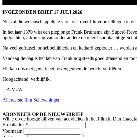
INGEZONDEN BRIEF 17 JULI 2026
Niks al die wetenschappelijke lariekoek over filmvoorstellingen in de
In het jaar 1370 wist een piepjonge Frank Bruinsma zijn Super8 Rever
opdrachten, afkomstig van onder andere de uiterst spookachtige Sch
Na veel gefrutsel, onhebbelijkheden en keihard geploeter … werden al
Vandaag de dag is het lab van Frank nog steeds goed draaiend en to
Hij kan dus met gemak het bovengenoemde bericht verifiëren.
Hoogachtend, verblijf ik,
T.A.Mr.W.
Allereerste film Scheveningen
ABONNEER OP DE NIEUWSBRIEF
Wil je op de hoogte blijven van activiteiten in het Film in Den Haag 
E-mailadres
*
Voornaam