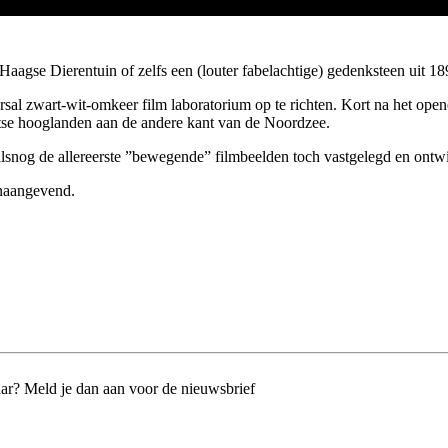
 Haagse Dierentuin of zelfs een (louter fabelachtige) gedenksteen uit 
sal zwart-wit-omkeer film laboratorium op te richten. Kort na het open
otse hooglanden aan de andere kant van de Noordzee.
snog de allereerste ”bewegende” filmbeelden toch vastgelegd en ontwik
onaangevend.
jaar? Meld je dan aan voor de nieuwsbrief