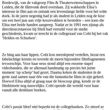
Bordewijk, van de vakgroep Film & Theaterwetenschappen in
Leiden, die de filmvonk deed overslaan. Zij wakkerde Elisa’s
interesse in film aan en ontstak een levenslange liefde voor het witte
doek. In de jaren negentig had je als student in Leiden nog de luxe
om een heel jaar aan vrije keuzevakken te besteden – een kans die
Elisa met beide handen aangreep. Nadat ze in 1991 een zijstap als
directiesecretaresse bij Shell had verruild voor de studie
geschiedenis, kwam ze terecht in de collegezaal van Cobi bij het vak
‘Helden en Schurken’.
Ze hing aan haar lippen. Cobi kon meeslepend vertellen, bezat een
fabelachtige kennis en toverde de meest bijzondere filmfragmenten
tevoorschijn. Voor haar neus stond altijd een enorme stapel
videobanden, die ze allemaal handmatig op precies het juiste
moment ‘op scherp’ had gezet. Daarna keken de studenten in de
grote zaal samen naar één van die fantastische films in zijn geheel.
Hoewel Elisa altijd al graag naar de bioscoop ging, kende ze de
filmhistorie nog nauwelijks. Cobi opende die wereld voor haar
vanuit alle denkbare hoeken.
Cobi’s passie bleef niet beperkt tot de collegebanken. Zo streed ze