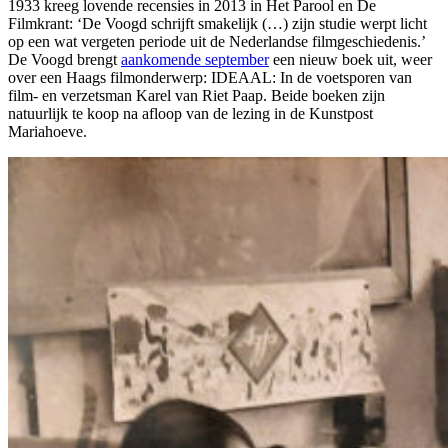
1933 kreeg lovende recensies in 2013 in Het Parool en De
Filmkrant: ‘De Voogd schrijft smakelijk (…) zijn studie werpt licht
op een wat vergeten periode uit de Nederlandse filmgeschiedenis.’
De Voogd brengt
aankomende september
een nieuw boek uit, weer
over een Haags filmonderwerp: IDEAAL: In de voetsporen van
film- en verzetsman Karel van Riet Paap. Beide boeken zijn
natuurlijk te koop na afloop van de lezing in de Kunstpost
Mariahoeve.