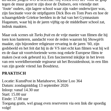
tegen de muur gezet te zijn door de Duitsers, een vriendje met
‘foute’ ouders, zijn lagere school waar zijn vader onderwijzer was,
zijn fascinatie voor de stripfiguren Dick Bos en Tom Poes en hoe de
schaarsgeklede Griekse beelden in de hal van het Gymnasium
Haganum, waar hij in de jaren vijftig op de middelbare school zat,
indruk maakten.
Maar ook scenes uit
Turks fruit
en de vrije manier van filmen die hij
toen kon hanteren, aandacht voor de reden waarom hij
Showgirls
maakte, zijn bijzondere religieuze ervaring in de jaren ’60, zijn
godsbeeld en het feit dat hij in de VS niet echt kan filmen wat hij wil
en de daar uit voortvloeiende wens nog enkele Europese films te
maken (wat ook gebeurd is). Een fascinerend inkijkje in het leven
van een wereldberoemde regisseur uit het Bezuidenhout, in een film
van zijn goede vriend Jan Bosdriesz.
PRAKTISCH
Locatie: KunstPost in Mariahoeve, Kleine Loo 364
Datum: zondagmiddag 13 september 2026
Inloop: vanaf 14.30 uur
Start: 15.00 uur
Einde: 17.00 uur
Toegang gratis, wel graag even reserveren via een link die spoedig
volgt!