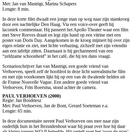
Met: Jan van Mastrigt, Marina Schapers
Lengte: 8 min.
In deze korte film dwaalt een jonge man op weg naar zijn stamkroeg
door een nachtelijke Den Haag. Via een voice-over geeft hij
laconiek commentaar. Hij passeert het Apollo Theater waar een film
met Steve Reeves draait en legt zijn hand op een vitrine met een
poster van Doris Day. Aangekomen in de kroeg mijmert hij over zijn
eigen relatie en ziet, met lichte verbazing, zichzelf met zijn vriendin
aan een tafeltje zitten. Daarnaast is hij gecharmeerd van een
“zeldzame schoonheid” in het café, die hij ten dans vraagt.
Scenarioschrijver Jan van Mastrigt, een goede vriend van
Verhoeven, speelt zelf de hoofdrol in deze licht surrealistische film
en met zijn voorkomen lijkt hij op een van de dwalende helden uit
de Franse Nouvelle Vague. Een andere goede vriend van
Verhoeven, Frits Boersma, stond achter de camera.
PAUL VERHOEVEN (2000)
Regie: Jan Bosdriesz
Met: Paul Verhoeven, Jan de Bont, Gerard Soeteman e.a.
Lengte: 65 min.
In deze documentaire neemt Paul Verhoeven ons mee naar zijn
ouderlijk huis in het Bezuidenhout waar hij praat over hoe hij daar
als kleine jongen WO II beleefde. Hij vertelt over het ‘voor de grap’