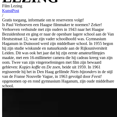
Film
Lezing
KunstPost
/
Gratis toegang, informatie om te reserveren volgt!
Is Paul Verhoeven een Haagse filmmaker te noemen? Zeker!
Verhoeven verhuisde met zijn ouders in 1943 naar het Haagse
Bezuidenhout en ging er naar de openbare lagere school aan de Van
Heutszstraat 12, waar zijn vader schoolhoofd was. Gymnasium
Haganum in Duinoord werd zijn middelbare school. In 1955 begon
hij zijn studie wiskunde en natuurkunde aan de Rijksuniversiteit
Leiden. Dit was ook het jaar dat hij zijn eerste amateurfilmpjes
maakte, met een 16-millimeter camera die hij cadeau kreeg van zijn
oom. Twee van zijn vingeroefeningen met film zijn bewaard
gebleven:
Kopjes koffie
en
De zoen
, beide uit 1959. In 1961
regisseerde hij het in Den Haag gefilmde
Niets bijzonders
in de stijl
van de Franse Nouvelle Vague, in 1963 gevolgd door
Feest!
opgenomen op en rond gymnasium Haganum, zijn oude middelbare
school.